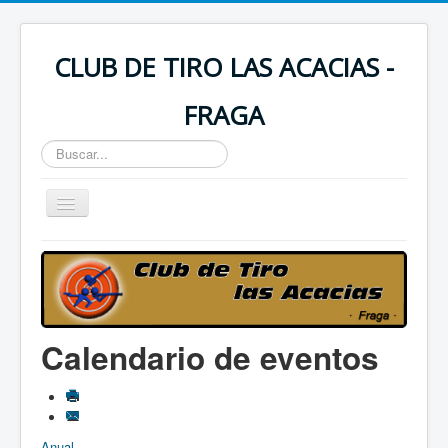
CLUB DE TIRO LAS ACACIAS -
FRAGA
Buscar...
Toggle
Navigation
Incio
Saludos Presidente
Historia del Club
Calendario de eventos
Contactar
Instalaciones
Calendario
Anual