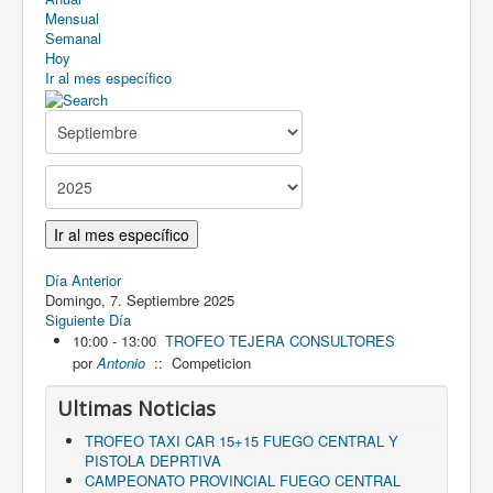
Asociarse
Mensual
Semanal
Como llegar
Hoy
Ir al mes específico
Descargas
Ir al mes específico
Día Anterior
Domingo, 7. Septiembre 2025
Siguiente Día
10:00 - 13:00
TROFEO TEJERA CONSULTORES
por
Antonio
:: Competicion
Ultimas Noticias
TROFEO TAXI CAR 15+15 FUEGO CENTRAL Y
PISTOLA DEPRTIVA
CAMPEONATO PROVINCIAL FUEGO CENTRAL