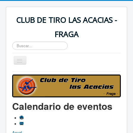
CLUB DE TIRO LAS ACACIAS -
FRAGA
Buscar...
Toggle
Navigation
Incio
Saludos Presidente
Historia del Club
Calendario de eventos
Contactar
Instalaciones
Calendario
Anual