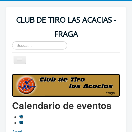
CLUB DE TIRO LAS ACACIAS -
FRAGA
Buscar...
Toggle
Navigation
Incio
Saludos Presidente
Historia del Club
Calendario de eventos
Contactar
Instalaciones
Calendario
Anual